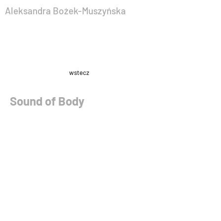
Aleksandra Bożek-Muszyńska
wstecz
Sound of Body
improwizacja - premiera:
24.04.2015
,
Gdańsk |
kreacja i wyk.: A. Bożek-Muszyńska, M.
Bożek, T. Gadecki, A. Haracz
Projekt taneczno-muzyczny, w skład
którego wchodzą dwie tancerki
Aleksandra Bożek-Muszyńska i Ania
Haracz oraz dwóch muzyków Marcin
Bożek i Tomek Gadecki, którzy tworzą