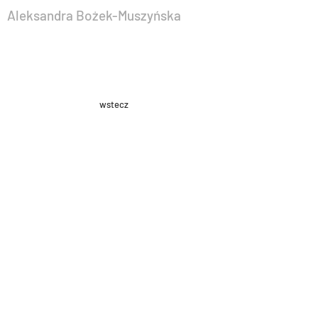
Aleksandra Bożek-Muszyńska
wstecz
Day of the Performance
premiera:
11.06.2014
, Warszawa |
chor. A. Bożek-Muszyńska, tekst: J.
Żurawska-Federowicz, wyk. A. Bożek-
Muszyńska i J. Żurawska-Federowicz
Inspirowana debiutanckim filmem
dokumentalnym Stanleya Kubricka
„Day of the Fight” z 1951 roku to
abstrakcyjna historia dnia, w
którym odbywa się spektakl.
Narrator, niczym jednoosobowy